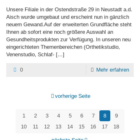
Unsere Filiale in der Ostendstraße 29 in Neustadt a.d.
Aisch wurde umgebaut und erscheint nun in gänzlich
neuem Gewand.Auf der erweiterten Grundfläche steht
Ihnen ab sofort eine noch größere Auswahl an
Gesundheitsprodukten zur Verfügung. In unseren neu
eingerichteten Themenbereichen (Orthetikstudio,
Venenstudio, Schlaf-
[…]
0
Mehr erfahren
vorherige Seite
1
2
3
4
5
6
7
8
9
10
11
12
13
14
15
16
17
18