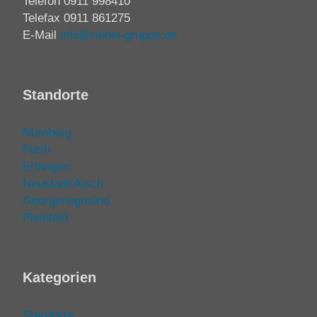
Telefon
0911 998410
Telefax 0911 861275
E-Mail
info@riedel-gruppe.de
Standorte
Nürnberg
Fürth
Erlangen
Neustadt/Aisch
Georgensgmünd
Pleinfeld
Kategorien
Standorte