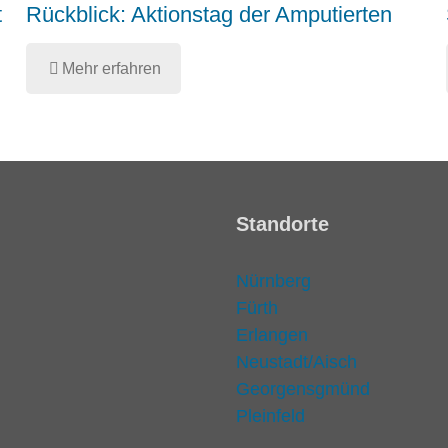
t
Rückblick: Aktionstag der Amputierten
Mehr erfahren
Standorte
Nürnberg
Fürth
Erlangen
Neustadt/Aisch
Georgensgmünd
Pleinfeld