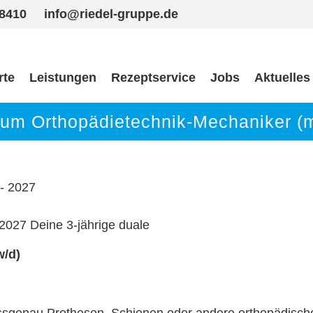
98410
info@riedel-gruppe.de
rte
Leistungen
Rezeptservice
Jobs
Aktuelles
zum Orthopädietechnik-Mechaniker (m
- 2027
2027 Deine 3-jährige duale
w/d)