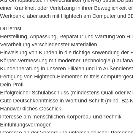
Als Orthopädietechnik-Mechaniker (m/w/d) baust Du pas
einer Krankheit oder Verletzung in ihrer Beweglichkeit e
Werkbank, aber auch mit Hightech am Computer und 3D
Du lernst
Herstellung, Anpassung, Reparatur und Wartung von Hilf
Verarbeitung verschiedenster Materialien
Einweisung von Kunden in die richtige Anwendung der Hi
Körper-Vermessung mit moderner Technologie (Laufana
Kundenberatung in unseren Filialen und im Außendienst
Fertigung von Hightech-Elementen mittels computergest
Dein Profil
Erfolgreicher Schulabschluss (mindestens Quali oder Mit
Gute Deutschkenntnisse in Wort und Schrift (mind. B2-
Handwerkliches Geschick
Interesse am menschlichen Körperbau und Technik
Einfühlungsvermögen
Interesse an der Versorgung unterschiedlicher Persone