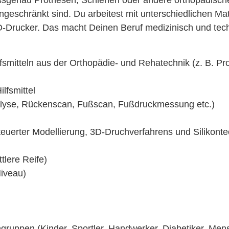
sgenau Prothesen, Schienen oder andere orthopädische 
ingeschränkt sind. Du arbeitest mit unterschiedlichen Mat
-Drucker. Das macht Deinen Beruf medizinisch und tec
smitteln aus der Orthopädie- und Rehatechnik (z. B. Pro
lfsmittel
lyse, Rückenscan, Fußscan, Fußdruckmessung etc.)
euerter Modellierung, 3D-Druchverfahrens und Silikont
tlere Reife)
Niveau)
ngruppen (Kinder, Sportler, Handwerker, Diabetiker, Me